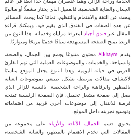
الخدمة وراحة الزائر، وهما عنصران مهمان جدًا أيضًا في عالم
الجمال والعناية الشخصية. فالعميل الذي يختار مشغلًا أو صالونًا
يبحث عن الثقة والاهتمام والتنظيم، تمامًا كما يبحث المسافر
عن هذه الصفات في الفندق الذي يقيم فيه. ويمكنك قراءة
فندق أجياد
المقال عبر
لمعرفة مزاياه وخدماته. هذا النوع من
الربط يمنح الصفحة المستهدفة سياقًا خدميًا مريحًا ومتوازنًا.
Alkhayre
يقدم
محتوى متنوعًا يجمع بين الجمال، والصحة،
والسياحة، والخدمات، والموضوعات العملية التي تهم القارئ
العربي في حياته اليومية. وهذا التنوع يجعل الموقع مناسبًا
لاكتشاف مقالات مرتبطة بشكل طبيعي بموضوعات العناية
بالمظهر والرفاهية والراحة الشخصية. بالنسبة للزائر الذي
يصل إلى صفحة مشغل تجميل، فإن الصفحة الرئيسية تمنحه
فرصة للانتقال إلى موضوعات أخرى قريبة من اهتماماته
وتوسيع تجربته داخل الموقع.
الجمال، الأناقة والأزياء
يحتوي قسم
على مجموعة من
المقالات التي تخدم الاهتمام بالمظهر، والعناية الشخصية،