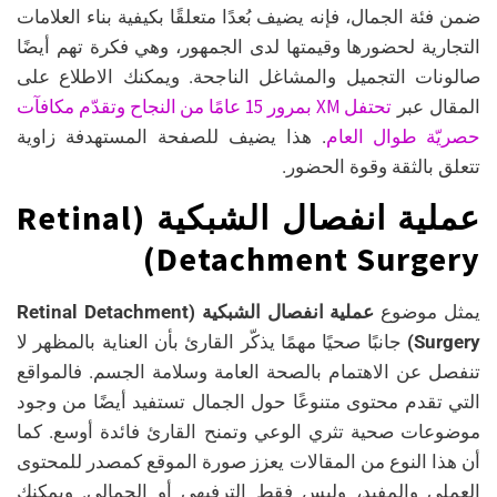
ضمن فئة الجمال، فإنه يضيف بُعدًا متعلقًا بكيفية بناء العلامات
التجارية لحضورها وقيمتها لدى الجمهور، وهي فكرة تهم أيضًا
صالونات التجميل والمشاغل الناجحة. ويمكنك الاطلاع على
تحتفل XM بمرور 15 عامًا من النجاح وتقدّم مكافآت
المقال عبر
حصريّة طوال العام
. هذا يضيف للصفحة المستهدفة زاوية
تتعلق بالثقة وقوة الحضور.
عملية انفصال الشبكية (Retinal
Detachment Surgery)
يمثل موضوع
عملية انفصال الشبكية (Retinal Detachment
Surgery)
جانبًا صحيًا مهمًا يذكّر القارئ بأن العناية بالمظهر لا
تنفصل عن الاهتمام بالصحة العامة وسلامة الجسم. فالمواقع
التي تقدم محتوى متنوعًا حول الجمال تستفيد أيضًا من وجود
موضوعات صحية تثري الوعي وتمنح القارئ فائدة أوسع. كما
أن هذا النوع من المقالات يعزز صورة الموقع كمصدر للمحتوى
العملي والمفيد، وليس فقط الترفيهي أو الجمالي. ويمكنك