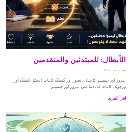
الأبطال: للمبتدئين والمتقدمين
يونيو 22, 2026
ہیروز اور چیمپئنز کا بنیادی تصور اور گیمنگ کائنات ڈیجیٹل گیمنگ اور
ورچوئل کائنات کی دنیا میں ہیروز اور چیمپئنز
اقرأ المزيد