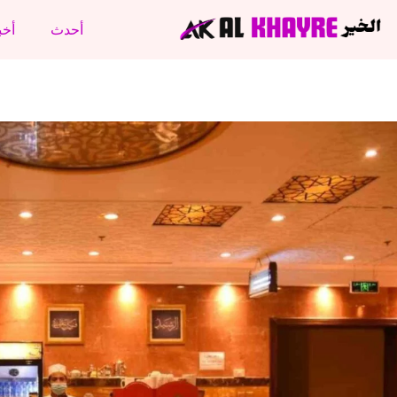
أحدث
أخب