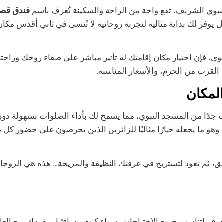
نبوي الشريف، تقع واحة من الراحة والسكينة تُعرف باسم
فندق قصر
 يوفر لك بداية مثالية لتجربة روحانية لا تُنسى في ثاني أقدس مكا
لنبوي، فإن اختيار مكان إقامتك له تأثير مباشر على صفاء روحك وراح
 القرب من الحرم، والأسعار المناسبة.
المكان
 جدًا من المسجد النبوي، مما يسمح لك بأداء الصلوات بسهولة دون 
وهو ما يجعله خيارًا مثاليًا للزائرين الذين يحرصون على حضور كل 
 ثم تعود لتستريح في غرفتك النظيفة والمريحة… هذه هي الروحاني
ف لتناسب جميع الاحتياجات. سواء كنت مسافرًا بمفردك، مع العائل