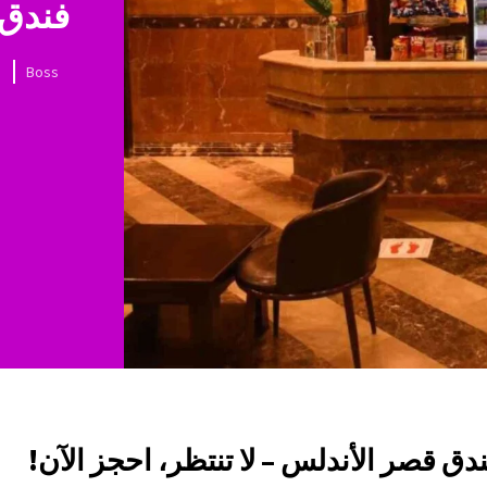
فندق 
Boss
ندق قصر الأندلس – لا تنتظر، احجز الآن!