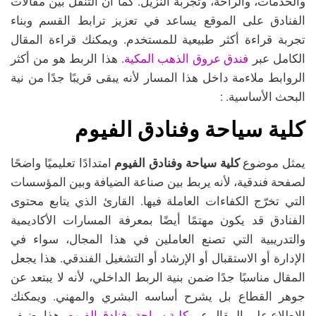
والخدمات، والراحة، وتجربة النزيل. كما أن التنقل بين مقالات
الفنادق على الموقع يساعد في تعزيز ترابط القسم وبناء
تجربة قراءة أكثر طبيعية للمستخدم. ويمكنك قراءة المقال
فندق عروق الذهب المكية
الكامل عبر
. هذا الربط هو من أكثر
الروابط ملاءمة داخل هذا المسار لأنه يبقى قريبًا جدًا من نية
البحث الأساسية. :
كلية سياحة وفنادق الفيوم
يمثل موضوع
كلية سياحة وفنادق الفيوم
امتدادًا تعليميًا واضحًا
لصفحة فندقية، لأنه يربط بين صناعة الضيافة وبين المؤسسات
التي تخرّج الكفاءات العاملة فيها. القارئ الذي يتابع محتوى
الفنادق قد يكون مهتمًا أيضًا بمعرفة المسارات الأكاديمية
والتدريبية التي تصنع العاملين في هذا المجال، سواء في
الإدارة أو الاستقبال أو الإرشاد أو التشغيل الفندقي. هذا يجعل
المقال مناسبًا جدًا ضمن بنية الربط الداخلي، لأنه لا يبتعد عن
جوهر القطاع بل يشرح أساسه البشري والمهني. ويمكنك
كلية سياحة وفنادق الفيوم
الاطلاع على المقال عبر
. هذا يضيف