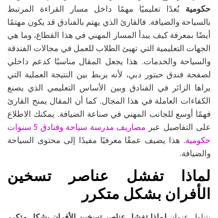
حكومية
بُعدًا تعليميًا مهمًا داخل مسار القراءة المرتبط
بالسياحة والضيافة. فالقارئ الذي يهتم بالفنادق قد يكون مهتمًا
أيضًا بمعرفة كيف يبدأ المسار المهني في هذا القطاع، وما هي
الجهات التعليمية التي تهيئ الطلاب للعمل في مجالات الفندقة
والسياحة والخدمات. هذا يجعل المقال مناسبًا كدعم داخلي
لصفحة فندق حبتور دبي، لأنه يربط بين النتيجة العملية التي
يراها الزائر في الفنادق وبين الأساس التعليمي الذي يصنع
الكفاءات العاملة في هذا المجال. كما أن المقال يمنح القارئ
فهمًا أوسع للجانب المهني في صناعة الضيافة. يمكنك الاطلاع
مصاريف مدرسة سياحة وفنادق 5 سنوات
على التفاصيل عبر
حكومية
. هذا يضيف عمقًا معرفيًا مفيدًا إلى محتوى السياحة
والضيافة.
لماذا تفشل عناصر تسخين
الأفران بشكل متكرر
يتناول عنوان
لماذا تفشل عناصر تسخين الأفران بشكل متكرر