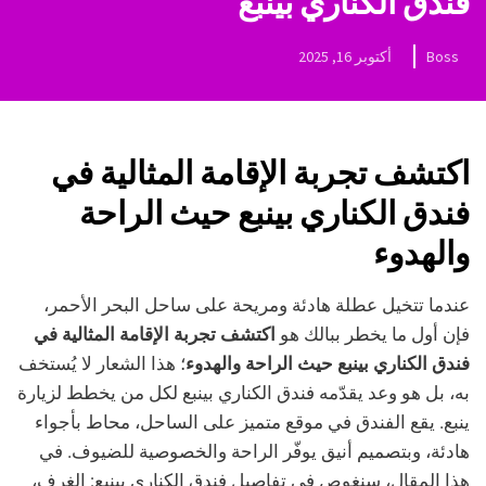
فندق الكناري بينبع
Boss
أكتوبر 16, 2025
اكتشف تجربة الإقامة المثالية في
فندق الكناري بينبع حيث الراحة
والهدوء
عندما تتخيل عطلة هادئة ومريحة على ساحل البحر الأحمر،
فإن أول ما يخطر ببالك هو
اكتشف تجربة الإقامة المثالية في
فندق الكناري بينبع حيث الراحة والهدوء
؛ هذا الشعار لا يُستخف
به، بل هو وعد يقدّمه فندق الكناري بينبع لكل من يخطط لزيارة
ينبع. يقع الفندق في موقع متميز على الساحل، محاط بأجواء
هادئة، وبتصميم أنيق يوفّر الراحة والخصوصية للضيوف. في
هذا المقال، سنغوص في تفاصيل فندق الكناري بينبع: الغرف،