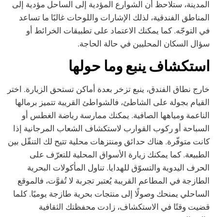
المدينة، ستلاحظ أن الشوارع المؤدية إلى الساحل مؤدية إلى
المناطق الفندقية، لذلك الإشارات واللوحات غالبًا ما تساعد
في التوجّه. كما يمكنك الاعتماد على تطبيقات الخرائط أو
سؤال السكان المحليين في حالة الحاجة.
استكشاف ينبع وما حولها
خارج نطاق الفندق، ينبع تزخر بعدة أماكن تستحق الزيارة. اختر
القيام بجولة على الشاطئ، فالشواطئ القريبة تتميز برمالها
الناعمة ومياهها الصافية. يمكنك ممارسة رياضة الغطس أو
السباحة أو ركوب القوارب لاستكشاف الشعاب المرجانية إذا
كانت متوفّرة. هناك حدائق ومنتزهات محلية تتيح لك التنقّل بين
الطبيعة. كما يمكنك زيارة الأسواق المحلية للتعرّف على
الحرف اليدوية والتسوّق للهدايا. تناول المأكولات البحرية
الطازجة في المطاعم القريبة يُعتبر تجربة لا تُفوَّت، فالموقع
الساحلي يمنحك وصولًا إلى منتجات بحرية طازجة يوميًا. كلما
قضيت وقتًا في الاستكشاف، زادت محفظتك الثقافية