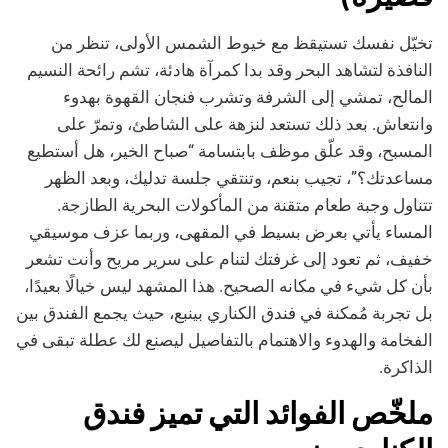
تخيّل نفسك تستيقظ مع خيوط الشمس الأولى، تنظر من
النافذة لتشاهد البحر وقد بدا كمرآة هادئة، تشم رائحة النسيم
المالح، تمشي إلى الشرفة وتشرب فنجان القهوة بهدوء
وانتعاش. بعد ذلك تستعد لنزهة على الشاطئ، وتمرّ على
المسبح، وقد علّق موظف بابتسامة “صباح الخير، هل أستطيع
مساعدتك؟”، تجيب بنعم، وتنتقي جلسة تدليك، وبعد الظهر
تتناول وجبة طعام متقنة من المأكولات البحرية الطازجة.
المساء يأتي بعرض بسيط في المقهى، وربما عزف موسيقي
خفيف، ثم تعود إلى غرفتك لتنام على سرير مريح وأنت تشعر
بأن كل شيء في مكانه الصحيح. هذا المشهد ليس خيالًا بعيدًا،
بل تجربة مُمكنة في فندق الكناري بينبع، حيث يجمع الفندق بين
الفخامة والهدوء والاهتمام بالتفاصيل ليصنع لك عطلة تبقى في
الذاكرة.
ملخّص الفوائد التي تميز فندق