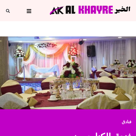
فنادق