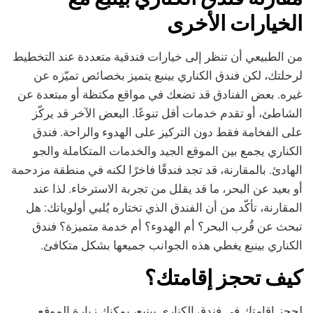
الخيارات الأخرى
من الطبيعي أن تنظر إلى خيارات فندقية متعددة عند التخطيط
لرحلتك، لكن فندق الكناري بينبع يتميز بخصائص تميّزه عن
غيره. بعض الفنادق قد تضعك في مواقع مكتظة أو مبتعدة عن
الشاطئ، أو تقدم خدمات أقل تنوعًا. البعض الآخر قد يركّز
على الفخامة فقط دون التركيز على الهدوء والراحة. فندق
الكناري يجمع بين الموقع الجيد والخدمات المتكاملة والجو
الهادئ. بالمقارنة، قد تجد فندقًا فاخرًا لكنه في منطقة مزدحمة
أو بعيد عن البحر، ما قد يقلل من تجربة الاسترخاء. لذا عند
المقارنة، تأكّد من أن الفندق الذي تختاره يُلبي أولوياتك: هل
تبحث عن قُرب البحر؟ أم الهدوء؟ أم خدمة متميزة؟ فندق
الكناري بينبع يغطي هذه الجوانب جميعها بشكل متكافئ.
كيف تحجز إقامتك؟
لحجز إقامتك في فندق الكناري بينبع، يمكنك زيارة الموقع