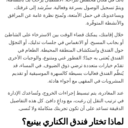
ويتمّ تسجيل الوصول بسرعة وفعالية. ستُرشد إلى غرفتك،
ويساعدونك في حمل الأمتعة، وتُمنح نظرة عامة عن المرافق
والأنشطة المتوفّرة.
خلال إقامتك، يمكنك قضاء الوقت بين الاسترخاء على الشاطئ
أو بجانب المسبح، أو الانغماس في جلسات تدليك، أو التجوّل
حول الفندق واستكشاف المنطقة المحيطة. الطعام في
الفندق يُعتنى به جيدًا؛ الفطور غني ومتنوع، والوجبات الأخرى
تقدّم خيارات متعددة ترضي ذوق الضيوف. في المساء، قد
يُنظّم الفندق فعاليات بسيطة كالسهرة الموسيقية أو تقديم
المشروبات في المقهى مع أجواء هادئة.
عند المغادرة، يتم تبسيط إجراءات الخروج، وتُساعدك الإدارة
في ترتيب النقل إن رغبت، مع وداعٍ دافئ. كل هذه التفاصيل
الدقيقة تساعد على أن تكون تجربتك متكاملة ولا تُنسى.
لماذا تختار فندق الكناري بينبع؟