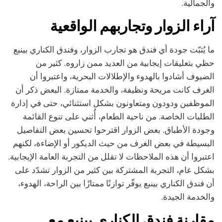
والجمالية.
آراء الزوار وتجاربهم الواقعية
ما يُثبّت جودة أي فندق هو تجارب الزوار، وفندق الكناري بينبع
حظي بتعليقات إيجابية من العديد ممن زاروه. كثير من
الضيوف أشادوا بالهدوء والإطلالات البحرية، واعتبروا أن
الغرف كانت مريحة ونظيفة، والخدمة ممتازة. البعض ذكر أن
الموظفين ودودون ومتعاونون بشكل استثنائي، حتى في إدارة
الطلبات الخاصة. من ناحية الطعام، أُثني على تنوع القائمة
وجودة الأطباق. بعض الزوار اقترحوا تحسين بعض التفاصيل
البسيطة في بعض الغرف من حيث الديكور أو الإضاءة، لكنهم
اعتبروا أن هذه الملاحظات لا تقلل من التجربة العامة الإيجابية.
بشكل عام، التجربة المشتركة بين كثير من الزوار تشدّد على
أن فندق الكناري بينبع يوفّر توازنًا ممتازًا بين الراحة، الهدوء،
والخدمة الجيدة.
مقارنة فندق الكناري بينبع مع