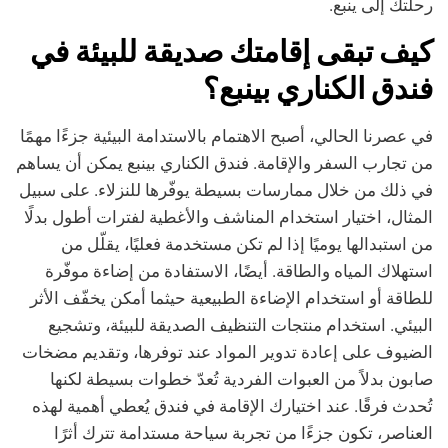
رحلتك إلى ينبع.
كيف تبقى إقامتك صديقة للبيئة في
فندق الكناري بينبع؟
في عصرنا الحالي، أصبح الاهتمام بالاستدامة البيئية جزءًا مهمًا
من تجارب السفر والإقامة. فندق الكناري بينبع يمكن أن يساهم
في ذلك من خلال ممارسات بسيطة يوفّرها للنزلاء. على سبيل
المثال، اختيار استخدام المناشف والأغطية لفترات أطول بدلًا
من استبدالها يوميًا إذا لم تكن مستخدمة فعليًا، يقلّل من
استهلاك المياه والطاقة. أيضًا، الاستفادة من إضاءة موفّرة
للطاقة أو استخدام الإضاءة الطبيعية حيثما أمكن يخفّف الأثر
البيئي. استخدام منتجات التنظيف الصديقة للبيئة، وتشجيع
الضيوف على إعادة تدوير المواد عند توفرها، وتقديم مضخات
صابون بدلاً من العبوات الفردية تُعدّ خطوات بسيطة لكنها
تُحدث فرقًا. عند اختيارك الإقامة في فندق يُعطي أهمية لهذه
العناصر، تكون جزءًا من تجربة سياحة مستدامة تترك أثرًا