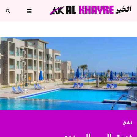
فنادق